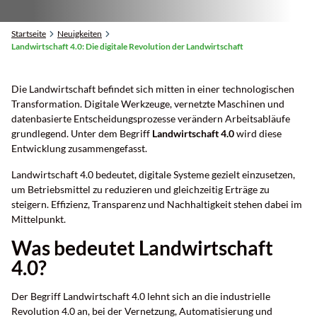
Startseite
Neuigkeiten
Landwirtschaft 4.0: Die digitale Revolution der Landwirtschaft
Die Landwirtschaft befindet sich mitten in einer technologischen
Transformation. Digitale Werkzeuge, vernetzte Maschinen und
datenbasierte Entscheidungsprozesse verändern Arbeitsabläufe
grundlegend. Unter dem Begriff
Landwirtschaft 4.0
wird diese
Sie finden uns in
Oberkotzauer Straße 11
Entwicklung zusammengefasst.
Landwirtschaft 4.0 bedeutet, digitale Systeme gezielt einzusetzen,
um Betriebsmittel zu reduzieren und gleichzeitig Erträge zu
steigern. Effizienz, Transparenz und Nachhaltigkeit stehen dabei im
Mittelpunkt.
Was bedeutet Landwirtschaft
4.0?
Der Begriff Landwirtschaft 4.0 lehnt sich an die industrielle
Revolution 4.0 an, bei der Vernetzung, Automatisierung und